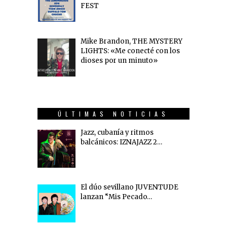
FEST
Mike Brandon, THE MYSTERY
LIGHTS: «Me conecté con los
dioses por un minuto»
ÚLTIMAS NOTICIAS
Jazz, cubanía y ritmos
balcánicos: IZNAJAZZ 2…
El dúo sevillano JUVENTUDE
lanzan “Mis Pecado…