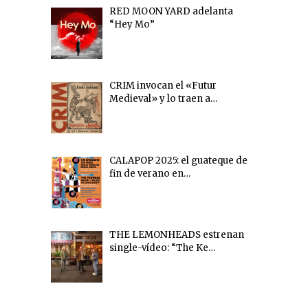
RED MOON YARD adelanta
“Hey Mo”
CRIM invocan el «Futur
Medieval» y lo traen a…
CALAPOP 2025: el guateque de
fin de verano en…
THE LEMONHEADS estrenan
single-vídeo: “The Ke…