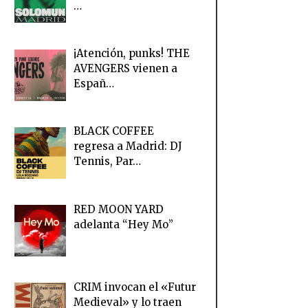
…
¡Atención, punks! THE
AVENGERS vienen a
Españ…
BLACK COFFEE
regresa a Madrid: DJ
Tennis, Par…
RED MOON YARD
adelanta “Hey Mo”
CRIM invocan el «Futur
Medieval» y lo traen