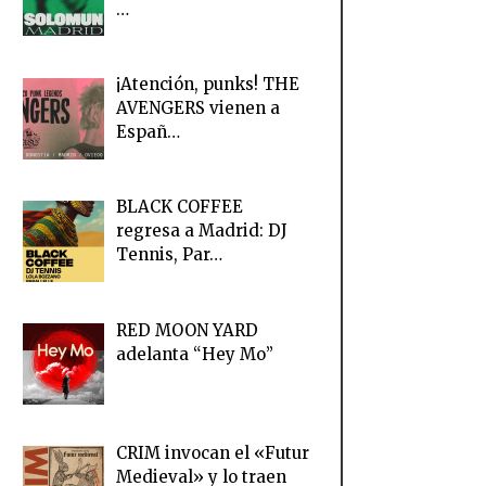
…
¡Atención, punks! THE
AVENGERS vienen a
Españ…
BLACK COFFEE
regresa a Madrid: DJ
Tennis, Par…
RED MOON YARD
adelanta “Hey Mo”
CRIM invocan el «Futur
Medieval» y lo traen