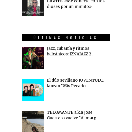
LIGHTS: «Me conecté con los
dioses por un minuto»
ÚLTIMAS NOTICIAS
Jazz, cubanía y ritmos
balcánicos: IZNAJAZZ 2…
El dúo sevillano JUVENTUDE
lanzan “Mis Pecado…
TELOMANTE a.k.a Jose
Guerrero vuelve “Al marg…