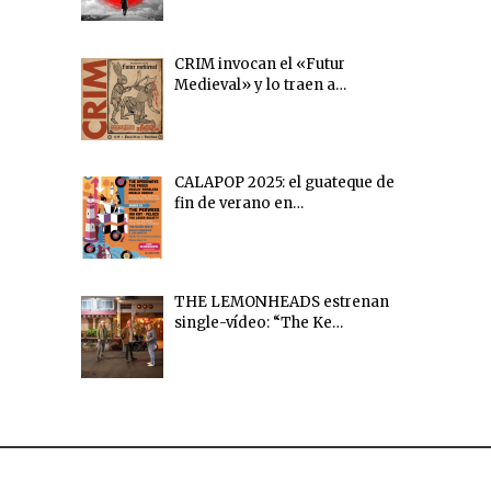
CRIM invocan el «Futur
Medieval» y lo traen a…
CALAPOP 2025: el guateque de
fin de verano en…
THE LEMONHEADS estrenan
single-vídeo: “The Ke…