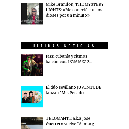
Mike Brandon, THE MYSTERY
LIGHTS: «Me conecté con los
dioses por un minuto»
ÚLTIMAS NOTICIAS
Jazz, cubanía y ritmos
balcánicos: IZNAJAZZ 2…
El dúo sevillano JUVENTUDE
lanzan “Mis Pecado…
TELOMANTE a.k.a Jose
Guerrero vuelve “Al marg…