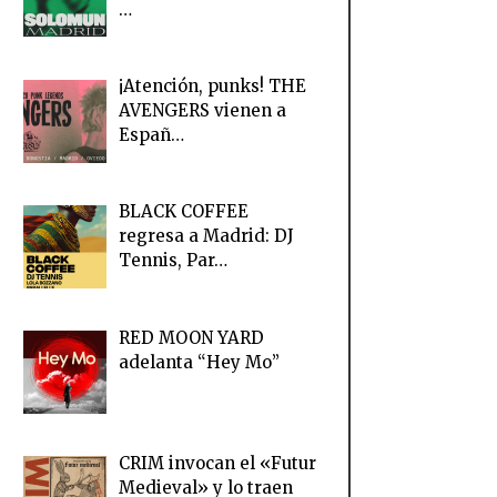
…
¡Atención, punks! THE
AVENGERS vienen a
Españ…
BLACK COFFEE
regresa a Madrid: DJ
Tennis, Par…
RED MOON YARD
adelanta “Hey Mo”
CRIM invocan el «Futur
Medieval» y lo traen