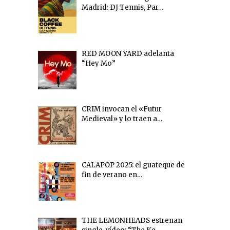
Madrid: DJ Tennis, Par…
RED MOON YARD adelanta
“Hey Mo”
CRIM invocan el «Futur
Medieval» y lo traen a…
CALAPOP 2025: el guateque de
fin de verano en…
THE LEMONHEADS estrenan