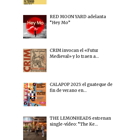
RED MOON YARD adelanta
“Hey Mo”
CRIM invocan el «Futur
Medieval» y lo traen a…
CALAPOP 2025: el guateque de
fin de verano en…
THE LEMONHEADS estrenan
single-vídeo: “The Ke…