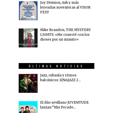
Joy Division, Ash y más
leyendas noventeras al VISOR
FEST
Mike Brandon, THE MYSTERY
LIGHTS: «Me conecté con los
dioses por un minuto»
ÚLTIMAS NOTICIAS
Jazz, cubanía y ritmos
balcánicos: IZNAJAZZ 2…
El dúo sevillano JUVENTUDE
lanzan “Mis Pecado…