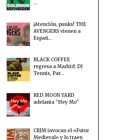
…
¡Atención, punks! THE
AVENGERS vienen a
Españ…
BLACK COFFEE
regresa a Madrid: DJ
Tennis, Par…
RED MOON YARD
adelanta “Hey Mo”
CRIM invocan el «Futur
Medieval» y lo traen