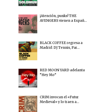
¡Atención, punks! THE
AVENGERS vienen a Españ…
BLACK COFFEE regresa a
Madrid: DJ Tennis, Par…
RED MOON YARD adelanta
“Hey Mo”
CRIM invocan el «Futur
Medieval» y lo traen a…