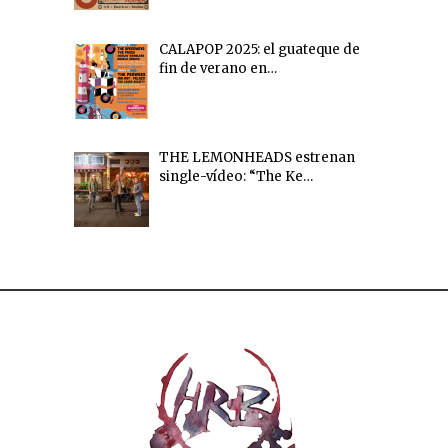
CALAPOP 2025: el guateque de
fin de verano en…
THE LEMONHEADS estrenan
single-vídeo: “The Ke…