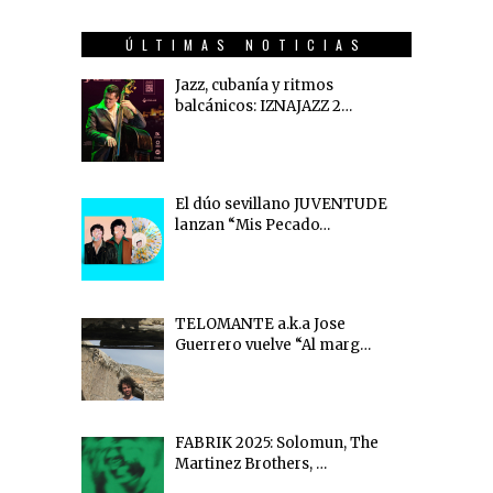
ÚLTIMAS NOTICIAS
Jazz, cubanía y ritmos
balcánicos: IZNAJAZZ 2…
El dúo sevillano JUVENTUDE
lanzan “Mis Pecado…
TELOMANTE a.k.a Jose
Guerrero vuelve “Al marg…
FABRIK 2025: Solomun, The
Martinez Brothers, …