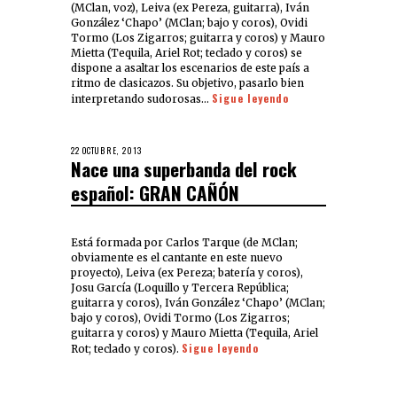
(MClan, voz), Leiva (ex Pereza, guitarra), Iván
González ‘Chapo’ (MClan; bajo y coros), Ovidi
Tormo (Los Zigarros; guitarra y coros) y Mauro
Mietta (Tequila, Ariel Rot; teclado y coros) se
dispone a asaltar los escenarios de este país a
ritmo de clasicazos. Su objetivo, pasarlo bien
Sigue leyendo
interpretando sudorosas…
22 OCTUBRE, 2013
Nace una superbanda del rock
español: GRAN CAÑÓN
Está formada por Carlos Tarque (de MClan;
obviamente es el cantante en este nuevo
proyecto), Leiva (ex Pereza; batería y coros),
Josu García (Loquillo y Tercera República;
guitarra y coros), Iván González ‘Chapo’ (MClan;
bajo y coros), Ovidi Tormo (Los Zigarros;
guitarra y coros) y Mauro Mietta (Tequila, Ariel
Sigue leyendo
Rot; teclado y coros).