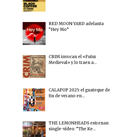
RED MOON YARD adelanta
“Hey Mo”
CRIM invocan el «Futur
Medieval» y lo traen a…
CALAPOP 2025: el guateque de
fin de verano en…
THE LEMONHEADS estrenan
single-vídeo: “The Ke…