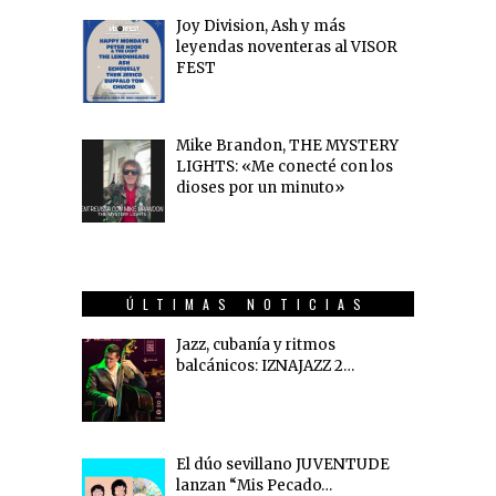
Joy Division, Ash y más
leyendas noventeras al VISOR
FEST
Mike Brandon, THE MYSTERY
LIGHTS: «Me conecté con los
dioses por un minuto»
ÚLTIMAS NOTICIAS
Jazz, cubanía y ritmos
balcánicos: IZNAJAZZ 2…
El dúo sevillano JUVENTUDE
lanzan “Mis Pecado…