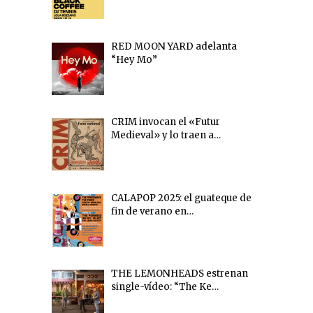
RED MOON YARD adelanta
“Hey Mo”
CRIM invocan el «Futur
Medieval» y lo traen a…
CALAPOP 2025: el guateque de
fin de verano en…
THE LEMONHEADS estrenan
single-vídeo: “The Ke…