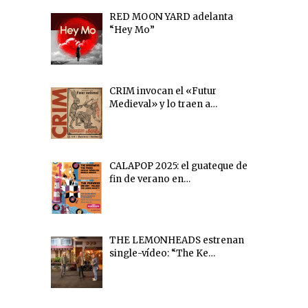
RED MOON YARD adelanta
“Hey Mo”
CRIM invocan el «Futur
Medieval» y lo traen a…
CALAPOP 2025: el guateque de
fin de verano en…
THE LEMONHEADS estrenan
single-vídeo: “The Ke…