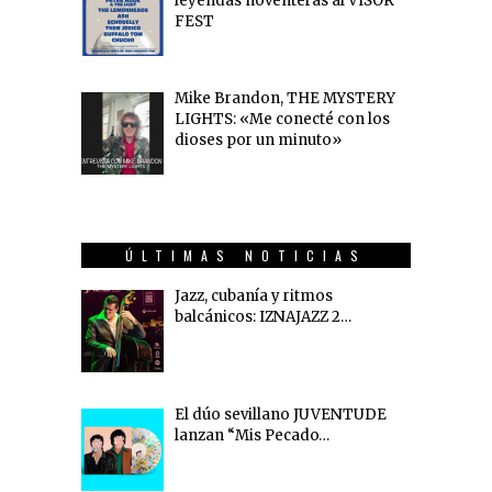
leyendas noventeras al VISOR
FEST
Mike Brandon, THE MYSTERY
LIGHTS: «Me conecté con los
dioses por un minuto»
ÚLTIMAS NOTICIAS
Jazz, cubanía y ritmos
balcánicos: IZNAJAZZ 2…
El dúo sevillano JUVENTUDE
lanzan “Mis Pecado…