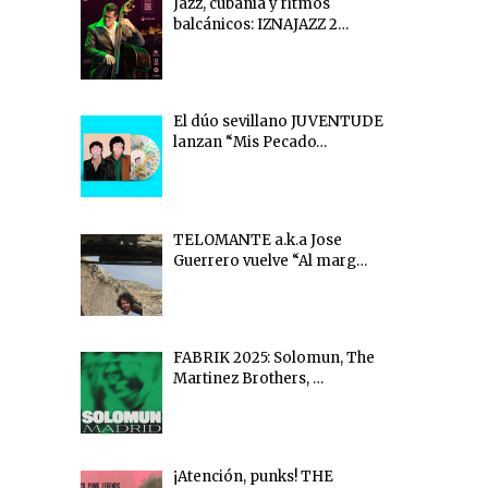
Jazz, cubanía y ritmos
balcánicos: IZNAJAZZ 2…
El dúo sevillano JUVENTUDE
lanzan “Mis Pecado…
TELOMANTE a.k.a Jose
Guerrero vuelve “Al marg…
FABRIK 2025: Solomun, The
Martinez Brothers, …
¡Atención, punks! THE