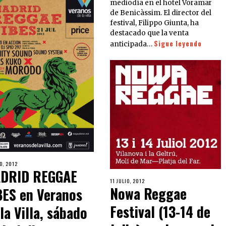
mediodía en el hotel Voramar
de Benicàssim. El director del
festival, Filippo Giunta, ha
destacado que la venta
Sigue leyendo
anticipada…
IO, 2012
DRID REGGAE
11 JULIO, 2012
Nowa Reggae
BES en Veranos
Festival (13-14 de
la Villa, sábado