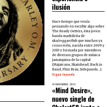
ilusión
Hace tiempo que venía
pensando en escribir algo sobre
The Ready Getters, ésta joven
banda madrileña de
ska/reggae/dub que muchos ya
conoceréis, nacida entre 2009 y
2010 y formada por miembros
de diversos grupos de música
jamaiquina de la capital
(Majaicans, Skainhead, Back in
Band, Fhin Brau, Sidepanels…).
Sigue leyendo
14 NOVIEMBRE, 2013
«Mind Desire»,
nuevo single de