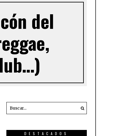
cón del
reggae,
 dub…)
DESTACADOS