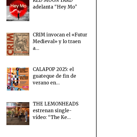
RED MOON YARD
adelanta “Hey Mo”
CRIM invocan el «Futur
Medieval» y lo traen
a…
CALAPOP 2025: el
guateque de fin de
verano en…
THE LEMONHEADS
estrenan single-
vídeo: “The Ke…