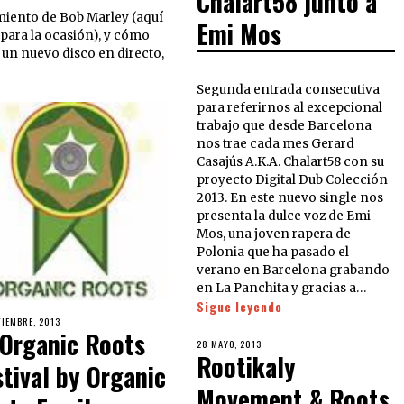
Chalart58 junto a
miento de Bob Marley (aquí
Emi Mos
para la ocasión), y cómo
 un nuevo disco en directo,
Segunda entrada consecutiva
para referirnos al excepcional
trabajo que desde Barcelona
nos trae cada mes Gerard
Casajús A.K.A. Chalart58 con su
proyecto Digital Dub Colección
2013. En este nuevo single nos
presenta la dulce voz de Emi
Mos, una joven rapera de
Polonia que ha pasado el
verano en Barcelona grabando
en La Panchita y gracias a…
Sigue leyendo
TIEMBRE, 2013
 Organic Roots
28 MAYO, 2013
Rootikaly
stival by Organic
Movement & Roots