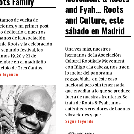
ots Family
and Fyah… Roots
and Culture, este
stamos de vuelta de
ciones, y mi primer post
sábado en Madrid
ro dedicarlo a nuestros
anos de la Asociación
nic Roots y la celebración
Una vez más, nuestros
 segundo festival, los
hermanos de la Asociación
mos 19, 20 y 21 de
Cultural Rootikaly Movement,
iembre en el madrileño
con Iñigo a la cabeza, nos traen
cipio de Tres Cantos.
lo mejor del panorama
e leyendo
reggae/dub… en éste caso
nacional pero sin tener nada
que envidiar a lo que se produce
fuera de nuestras fronteras. Se
trata de Roots & Fyah, unos
auténticos creadores de buenas
vibraciones y que…
Sigue leyendo