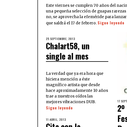
Este viernes se cumplen 70 años del naci
una pequeña selección de guapas rarezas 
no, se aprovecha la efeméride para lanzar
Sigue leyendo
que saldrá el 17 de febrero.
25 SEPTIEMBRE, 2013
Chalart58, un
single al mes
La verdad que ya era hora que
hiciera mención a éste
magnífico artista que desde
hace aproximadamente 10 años
trae a nuestros oídos las
17 SEP
mejores vibraciones DUB.
2º
Sigue leyendo
Fe
11 ABRIL, 2013
Cita con la