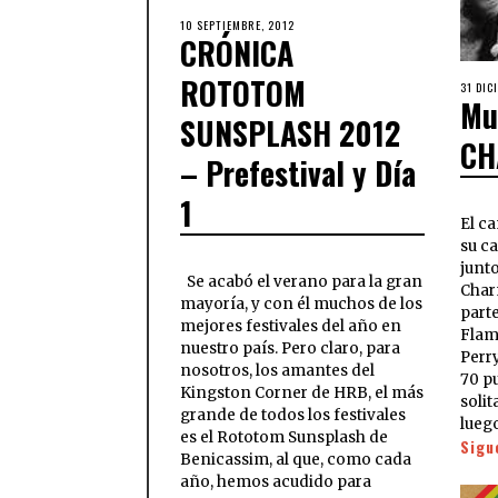
10 SEPTIEMBRE, 2012
CRÓNICA
ROTOTOM
31 DIC
Mu
SUNSPLASH 2012
CH
– Prefestival y Día
1
El c
su ca
junt
Se acabó el verano para la gran
Char
mayoría, y con él muchos de los
part
mejores festivales del año en
Flam
nuestro país. Pero claro, para
Perr
nosotros, los amantes del
70 p
Kingston Corner de HRB, el más
solit
grande de todos los festivales
lueg
es el Rototom Sunsplash de
Sigu
Benicassim, al que, como cada
año, hemos acudido para