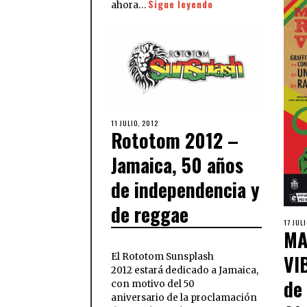
Sigue leyendo
ahora…
11 JULIO, 2012
Rototom 2012 –
Jamaica, 50 años
de independencia y
de reggae
17 JUL
MA
VI
El Rototom Sunsplash
2012 estará dedicado a Jamaica,
de 
con motivo del 50
aniversario de la proclamación