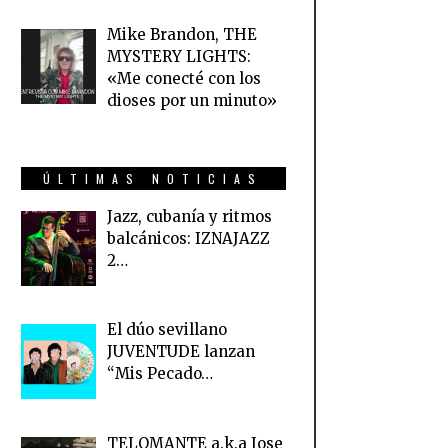
Mike Brandon, THE
MYSTERY LIGHTS:
«Me conecté con los
dioses por un minuto»
ÚLTIMAS NOTICIAS
Jazz, cubanía y ritmos
balcánicos: IZNAJAZZ
2…
El dúo sevillano
JUVENTUDE lanzan
“Mis Pecado…
TELOMANTE a.k.a Jose