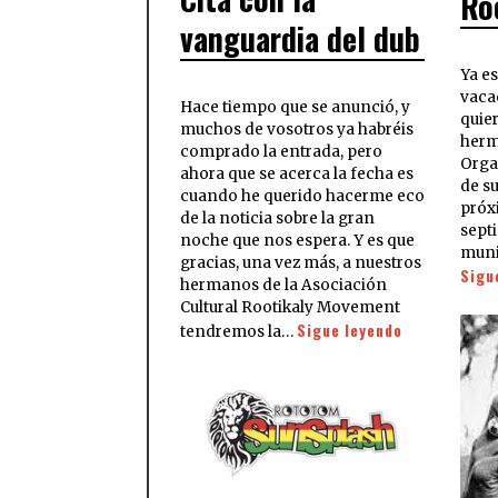
Ro
vanguardia del dub
Ya e
vaca
Hace tiempo que se anunció, y
quie
muchos de vosotros ya habréis
herm
comprado la entrada, pero
Orga
ahora que se acerca la fecha es
de su
cuando he querido hacerme eco
próxi
de la noticia sobre la gran
sept
noche que nos espera. Y es que
muni
gracias, una vez más, a nuestros
Sigu
hermanos de la Asociación
Cultural Rootikaly Movement
Sigue leyendo
tendremos la…