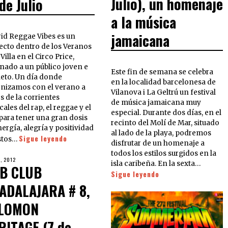
Julio), un homenaje
de Julio
a la música
jamaicana
id Reggae Vibes es un
ecto dentro de los Veranos
 Villa en el Circo Price,
inado a un público joven e
Este fin de semana se celebra
ieto. Un día donde
en la localidad barcelonesa de
onizamos con el verano a
Vilanova i La Geltrú un festival
s de la corrientes
de música jamaicana muy
ales del rap, el reggae y el
especial. Durante dos días, en el
 para tener una gran dosis
recinto del Molí de Mar, situado
ergía, alegría y positividad
al lado de la playa, podremos
Sigue leyendo
stos…
disfrutar de un homenaje a
todos los estilos surgidos en la
O, 2012
isla caribeña. En la sexta…
B CLUB
Sigue leyendo
ADALAJARA # 8,
LOMON
RITAGE (7 de