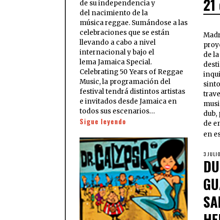
21 
de su independencia y
del nacimiento de la
música reggae. Sumándose a las
celebraciones que se están
Madr
llevando a cabo a nivel
proy
internacional y bajo el
de la
lema Jamaica Special.
dest
Celebrating 50 Years of Reggae
inqu
Music, la programación del
sint
festival tendrá distintos artistas
trave
e invitados desde Jamaica en
music
todos sus escenarios…
dub,
Sigue leyendo
de en
en e
3 JULI
DU
GU
SA
HE