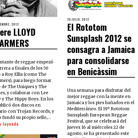
26 JULIO, 2012
El Rototom
IEMBRE, 2012
ere LLOYD
Sunsplash 2012 se
ARMERS
consagra a Jamaica
para consolidarse
antante de reggae empezó
en Benicàssim
rrera a finales de los 50
o a Roy Ellis (como The
mers), para luego formar
e de The Uniques y The
Una semana para disfrutar del
es, y colaborar con Lee
mejor reggae con la mente en
y y The Hippy Boys. En los
Jamaica y los pies bañados en el
ublicó dos discos en
Mediterráneo. El 19º Rototom
ario con Trojan Records, y
Sunsplash European Reggae
o fundó su propio sello,…
Festival, que se celebrará del
e leyendo
jueves 16 al miércoles 22 de
agosto, se ha presentado este