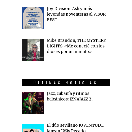
Joy Division, Ash y más
leyendas noventeras al VISOR
FEST
Mike Brandon, THE MYSTERY
LIGHTS: «Me conecté con los
dioses por un minuto»
ÚLTIMAS NOTICIAS
Jazz, cubanía y ritmos
balcánicos: IZNAJAZZ 2…
El dúo sevillano JUVENTUDE
lanzan “Mis Pecado…