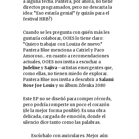
a alguna fecha. Pantera, por ahora, no tiene
directos programados, pero no descarta la
idea: “Eso estaría genial” (y quizás para el
festival HRB?)
Cuando se les pregunta con quién más les
gustaría colaborar, OOES lo tiene claro:
“Quiero trabajar con Louiza de nuevo.”
Pantera Blue menciona a Catriel y Paco
Amoroso… en cuanto a recomendaciones
actuales, OOES nos invita a escuchar a
Judeline
y
Sajiva
—artistas emergentes que,
como ellas, no tienen miedo de explorar.
Pantera Blue nos invita a descubrir a
Salami
Rose Joe Louis
y su álbum Zdenka 2080
Este EP no se diseñó para romper récords,
pero podría romperte un poco el corazón
(de la mejor forma posible). Es una obra
delicada, cargada de emoción, donde el
silencio dice tanto como las palabras.
Escúchalo con auriculares. Mejor aún: