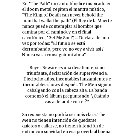
En “The Path”, un canto fúnebre inspirado en
el doom metal, repiten el mantra místico,
“The King of Death can never behold the
man that walks the path” (El Rey de la Muerte
nunca puede contemplar al hombre que
camina por el camino), y en el final
cacofónico, “Get My Soul”, … Declara de una
vez por todas: “El futuro se está
derrumbando, pero yo no voy a vivir así /
Nunca vas a conseguir mi alma”.
Buyer Beware es una desafiante, si no
triunfante, declaración de supervivencia.
Dieciocho años, incontables lanzamientos e
incontables shows después, The Men siguen
cabalgando con la cabeza alta. La banda
comenzó el álbum preguntando “¿Cuándo
vas a dejar de correr?”.
Su respuesta no podría ser más clara: The
Men no tienen intención de quedarse
quietos o callarse, no tienen intención de
entrar con suavidad en esa proverbial buena