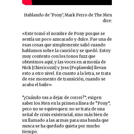
Hablando de ‘Pony’, Mark Perro de The Men
dice:
«Este tomó el nombre de Pony porque se
sentía un poco azucarado y dulce. Fue una de
esas cosas que simplemente salió cuando
hablamos sobre la canción y se quedó. Estoy
muy contento con los tonos fuzz que
obtuvimos aquí, y las voces en armonía de
Nick [Chiericozzi] y Jess [Poplawski] llevan
esto a otro nivel. En cuanto a la letra, se trata
de ese momento de transición, cuando se
acaba el baile».
“¿Cuándo vas a dejar de correr?”, exigen
saber los Men en la primera línea de “Pony”,
pero no se equivoquen: no se trata de una
señal de crisis existencial, sino más bien de
un llamado a las armas para una banda que
nunca se ha quedado quieta por mucho
tiempo.