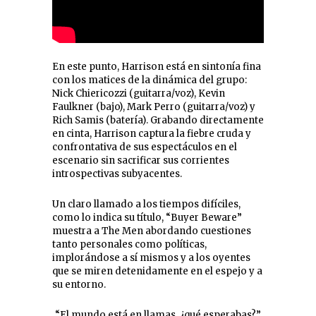
En este punto, Harrison está en sintonía fina
con los matices de la dinámica del grupo:
Nick Chiericozzi (guitarra/voz), Kevin
Faulkner (bajo), Mark Perro (guitarra/voz) y
Rich Samis (batería). Grabando directamente
en cinta, Harrison captura la fiebre cruda y
confrontativa de sus espectáculos en el
escenario sin sacrificar sus corrientes
introspectivas subyacentes.
Un claro llamado a los tiempos difíciles,
como lo indica su título, “Buyer Beware”
muestra a The Men abordando cuestiones
tanto personales como políticas,
implorándose a sí mismos y a los oyentes
que se miren detenidamente en el espejo y a
su entorno.
“El mundo está en llamas, ¿qué esperabas?”,