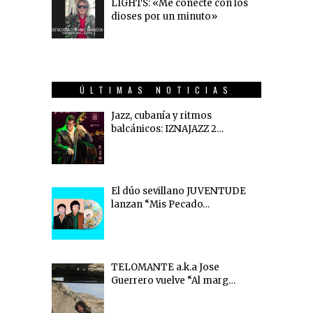
LIGHTS: «Me conecté con los
dioses por un minuto»
ÚLTIMAS NOTICIAS
Jazz, cubanía y ritmos
balcánicos: IZNAJAZZ 2…
El dúo sevillano JUVENTUDE
lanzan “Mis Pecado…
TELOMANTE a.k.a Jose
Guerrero vuelve “Al marg…