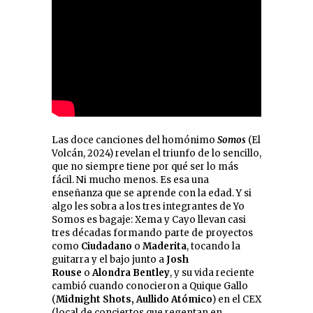
Las doce canciones del homónimo
Somos
(El
Volcán, 2024) revelan el triunfo de lo sencillo,
que no siempre tiene por qué ser lo más
fácil. Ni mucho menos. Es esa una
enseñanza que se aprende con la edad. Y si
algo les sobra a los tres integrantes de Yo
Somos es bagaje: Xema y Cayo llevan casi
tres décadas formando parte de proyectos
como
Ciudadano
o
Maderita
, tocando la
guitarra y el bajo junto a
Josh
Rouse
o
Alondra Bentley
, y su vida reciente
cambió cuando conocieron a Quique Gallo
(
Midnight Shots, Aullido Atómico
) en el CEX
(local de conciertos que regentan en