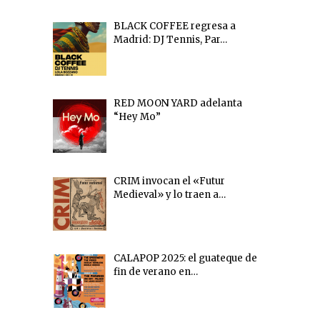
BLACK COFFEE regresa a
Madrid: DJ Tennis, Par…
RED MOON YARD adelanta
“Hey Mo”
CRIM invocan el «Futur
Medieval» y lo traen a…
CALAPOP 2025: el guateque de
fin de verano en…