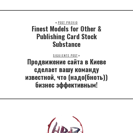
POST PREVIO
Finest Models for Other &
Publishing Card Stock
Substance
SIGUIENTE POST
Продвижение сайта в Киеве
сделает вашу команду
известной, что (надо(бноть))
бизнес эффективным!