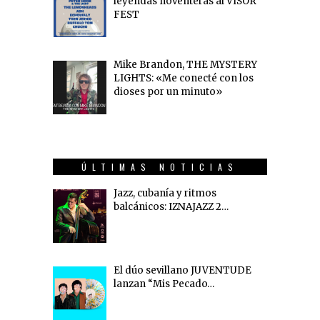
leyendas noventeras al VISOR
FEST
Mike Brandon, THE MYSTERY
LIGHTS: «Me conecté con los
dioses por un minuto»
ÚLTIMAS NOTICIAS
Jazz, cubanía y ritmos
balcánicos: IZNAJAZZ 2…
El dúo sevillano JUVENTUDE
lanzan “Mis Pecado…