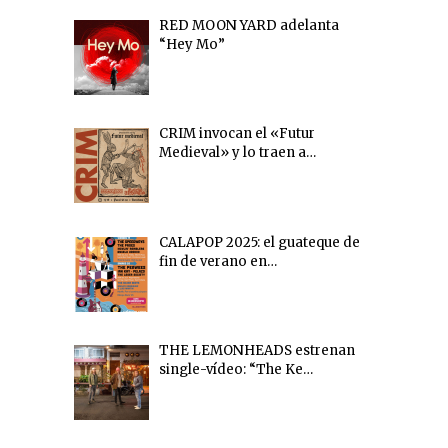
RED MOON YARD adelanta
“Hey Mo”
CRIM invocan el «Futur
Medieval» y lo traen a…
CALAPOP 2025: el guateque de
fin de verano en…
THE LEMONHEADS estrenan
single-vídeo: “The Ke…