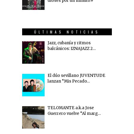
dioses por un minuto»
ÚLTIMAS NOTICIAS
Jazz, cubanía y ritmos
balcánicos: IZNAJAZZ 2…
El dúo sevillano JUVENTUDE
lanzan “Mis Pecado…
TELOMANTE a.k.a Jose
Guerrero vuelve “Al marg…