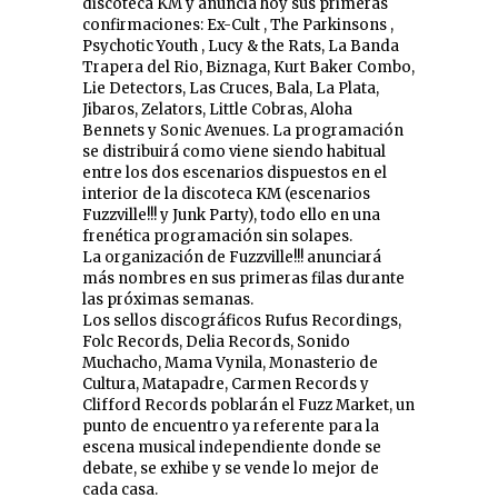
discoteca KM y anuncia hoy sus primeras
confirmaciones: Ex-Cult , The Parkinsons ,
Psychotic Youth , Lucy & the Rats, La Banda
Trapera del Rio, Biznaga, Kurt Baker Combo,
Lie Detectors, Las Cruces, Bala, La Plata,
Jibaros, Zelators, Little Cobras, Aloha
Bennets y Sonic Avenues. La programación
se distribuirá como viene siendo habitual
entre los dos escenarios dispuestos en el
interior de la discoteca KM (escenarios
Fuzzville!!! y Junk Party), todo ello en una
frenética programación sin solapes.
La organización de Fuzzville!!! anunciará
más nombres en sus primeras filas durante
las próximas semanas.
Los sellos discográficos Rufus Recordings,
Folc Records, Delia Records, Sonido
Muchacho, Mama Vynila, Monasterio de
Cultura, Matapadre, Carmen Records y
Clifford Records poblarán el Fuzz Market, un
punto de encuentro ya referente para la
escena musical independiente donde se
debate, se exhibe y se vende lo mejor de
cada casa.