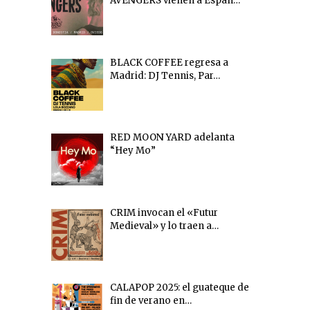
AVENGERS vienen a Españ…
BLACK COFFEE regresa a
Madrid: DJ Tennis, Par…
RED MOON YARD adelanta
“Hey Mo”
CRIM invocan el «Futur
Medieval» y lo traen a…
CALAPOP 2025: el guateque de
fin de verano en…