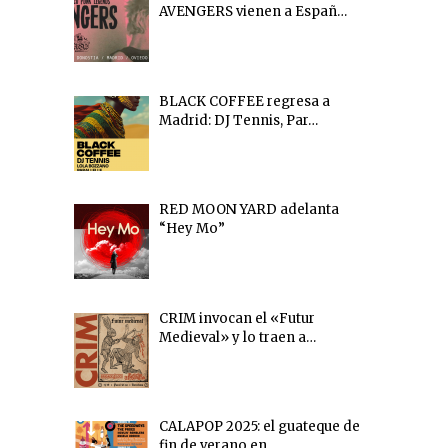
AVENGERS vienen a Españ…
BLACK COFFEE regresa a
Madrid: DJ Tennis, Par…
RED MOON YARD adelanta
“Hey Mo”
CRIM invocan el «Futur
Medieval» y lo traen a…
CALAPOP 2025: el guateque de
fin de verano en…