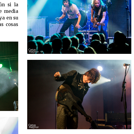
ún si la
de media
 ya en su
as cosas