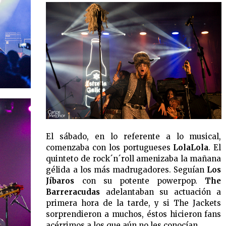
El sábado, en lo referente a lo musical,
comenzaba con los portugueses
LolaLola
. El
quinteto de rock´n´roll amenizaba la mañana
gélida a los más madrugadores. Seguían
Los
Jíbaros
con su potente powerpop.
The
Barreracudas
adelantaban su actuación a
primera hora de la tarde, y si The Jackets
sorprendieron a muchos, éstos hicieron fans
acérrimos a los que aún no les conocían.