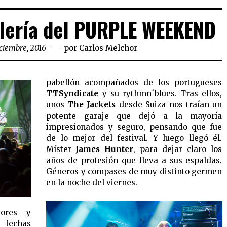
alería del PURPLE WEEKEND
iciembre, 2016
por
Carlos Melchor
pabellón acompañados de los portugueses
TTSyndicate
y su rythmn´blues. Tras ellos,
unos
The Jackets
desde Suiza nos traían un
potente garaje que dejó a la mayoría
impresionados y seguro, pensando que fue
de lo mejor del festival. Y luego llegó él.
Míster
James Hunter
, para dejar claro los
años de profesión que lleva a sus espaldas.
Géneros y compases de muy distinto germen
en la noche del viernes.
tores y
n fechas