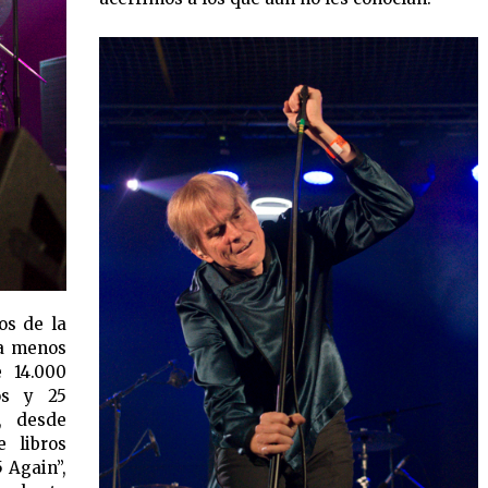
os de la
ía menos
 14.000
ios y 25
, desde
e libros
 Again”,