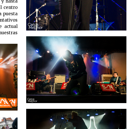
 y hasta
l centro
a puesta
ntativos
e actual
uestras