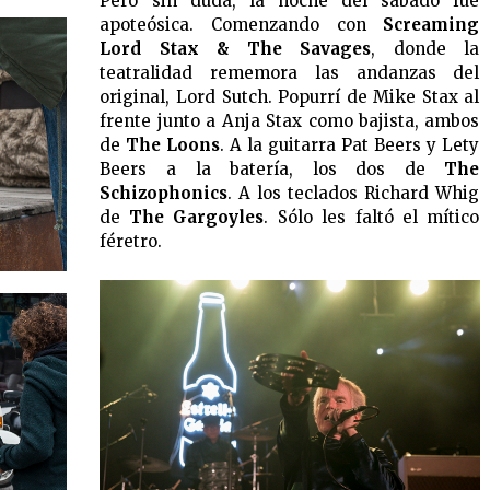
Pero sin duda, la noche del sábado fue
apoteósica. Comenzando con
Screaming
Lord Stax & The Savages
, donde la
teatralidad rememora las andanzas del
original, Lord Sutch. Popurrí de Mike Stax al
frente junto a Anja Stax como bajista, ambos
de
The Loons
. A la guitarra Pat Beers y Lety
Beers a la batería, los dos de
The
Schizophonics
. A los teclados Richard Whig
de
The Gargoyles
. Sólo les faltó el mítico
féretro.