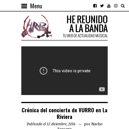
Menu
Crónica del concierto de VURRO en La
Riviera
Publicado el 12 diciembre, 2016
por
Nacho
Serrano