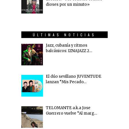
dioses por un minuto»
ÚLTIMAS NOTICIAS
Jazz, cubanía y ritmos
balcánicos: IZNAJAZZ 2…
El dúo sevillano JUVENTUDE
lanzan “Mis Pecado…
TELOMANTE a.k.a Jose
Guerrero vuelve “Al marg…