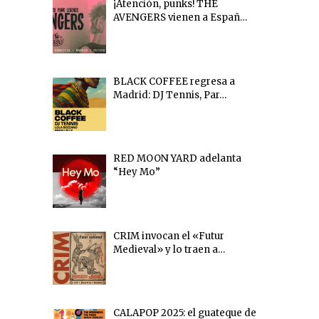
¡Atención, punks! THE
AVENGERS vienen a Españ…
BLACK COFFEE regresa a
Madrid: DJ Tennis, Par…
RED MOON YARD adelanta
“Hey Mo”
CRIM invocan el «Futur
Medieval» y lo traen a…
CALAPOP 2025: el guateque de