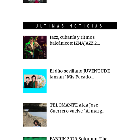
ÚLTIMAS NOTICIAS
Jazz, cubanía y ritmos
balcánicos: IZNAJAZZ 2…
El dúo sevillano JUVENTUDE
lanzan “Mis Pecado…
TELOMANTE a.k.a Jose
Guerrero vuelve “Al marg…
FABRIK 2025: Solomun, The