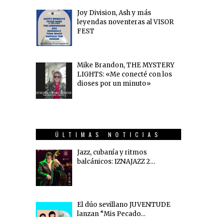
Joy Division, Ash y más
leyendas noventeras al VISOR
FEST
Mike Brandon, THE MYSTERY
LIGHTS: «Me conecté con los
dioses por un minuto»
ÚLTIMAS NOTICIAS
Jazz, cubanía y ritmos
balcánicos: IZNAJAZZ 2…
El dúo sevillano JUVENTUDE
lanzan “Mis Pecado…