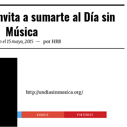
nvita a sumarte al Día sin
Música
 el 15 mayo, 2015
por
HRB
http://undiasinmusica.org/
TTER
GOOGLE
PINTEREST