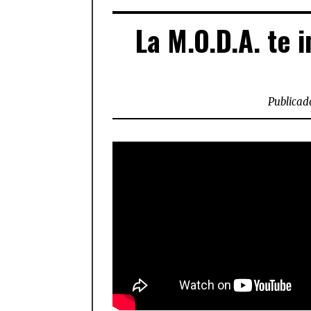
La M.O.D.A. te i
Publicado
FACEBOOK
TWI