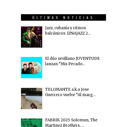
ÚLTIMAS NOTICIAS
Jazz, cubanía y ritmos
balcánicos: IZNAJAZZ 2…
El dúo sevillano JUVENTUDE
lanzan “Mis Pecado…
TELOMANTE a.k.a Jose
Guerrero vuelve “Al marg…
FABRIK 2025: Solomun, The
Martinez Brothers, …