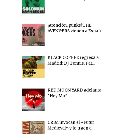
¡Atención, punks! THE
AVENGERS vienen a Españ…
BLACK COFFEE regresa a
Madrid: DJ Tennis, Par…
RED MOON YARD adelanta
“Hey Mo”
CRIM invocan el «Futur
Medieval» y lo traen a…