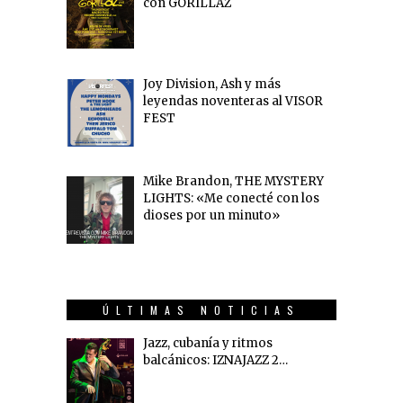
con GORILLAZ
Joy Division, Ash y más
leyendas noventeras al VISOR
FEST
Mike Brandon, THE MYSTERY
LIGHTS: «Me conecté con los
dioses por un minuto»
ÚLTIMAS NOTICIAS
Jazz, cubanía y ritmos
balcánicos: IZNAJAZZ 2…