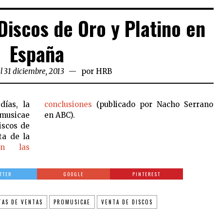
 Discos de Oro y Platino en
España
l 31 diciembre, 2013
por
HRB
ías, la
conclusiones
(publicado por Nacho Serrano
omusicae
en ABC).
iscos de
ta de la
on las
TTER
GOOGLE
PINTEREST
TAS DE VENTAS
PROMUSICAE
VENTA DE DISCOS