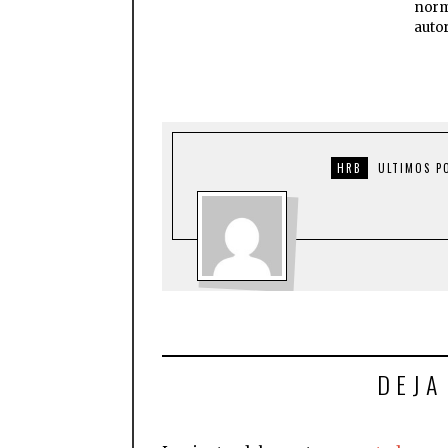
norm
auto
HRB
ULTIMOS P
DEJA