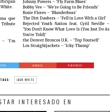
rticipan
Johnny Powers – ‘Fly Farm Blues’
 White.
Bobby Vee – ‘We’re Going to Be Friends’
Rosie Flores – ‘Blunderbuss’
The Dirt Daubers – ‘Fell in Love With a Girl’
tema que
Rejected Youth Nation feat. Cyril Neville –
 Tribute
‘You Don’t Know What Love Is (You Just Do As
You’re Told)’
the Denver Broncos U.K. – ‘Top Yourself’
 – ‘I’m
Los Straightjackets – ‘Icky Thump’
TTER
GOOGLE
PINTEREST
TAGS:
JACK WHITE
STAR INTERESADO EN