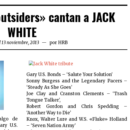
utsiders» cantan a JACK
WHITE
l 13 noviembre, 2013
por
HRB
Gary U.S. Bonds – ‘Salute Your Solution’
Sonny Burgess and the Legendary Pacers –
‘Steady As She Goes’
Joe Clay and Cranston Clements – ‘Trash
Tongue Talker’,
Robert Gordon and Chris Spedding –
‘Another Way to Die’
algo de
Knox, Walter Lure and W.S. «Fluke» Holland
ary U.S.
– ‘Seven Nation Army’