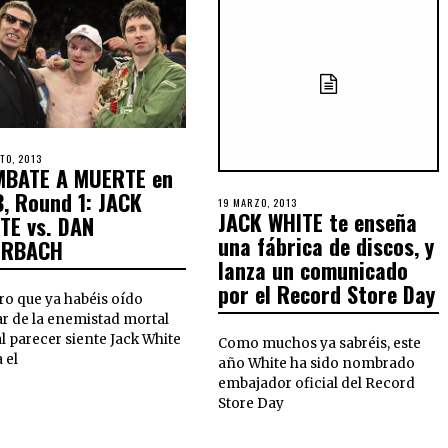
TO, 2013
BATE A MUERTE en
, Round 1: JACK
19 MARZO, 2013
JACK WHITE te enseña
TE vs. DAN
una fábrica de discos, y
ERBACH
lanza un comunicado
por el Record Store Day
ro que ya habéis oído
ar de la enemistad mortal
l parecer siente Jack White
Como muchos ya sabréis, este
 el
año White ha sido nombrado
embajador oficial del Record
Store Day