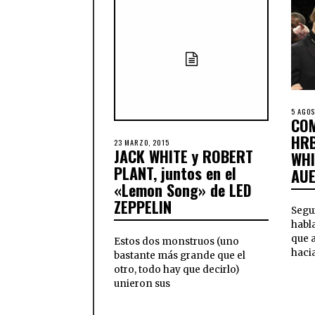
5 AGOS
COM
HRB
23 MARZO, 2015
JACK WHITE y ROBERT
WHI
PLANT, juntos en el
AU
«Lemon Song» de LED
ZEPPELIN
Segu
habl
que a
Estos dos monstruos (uno
hacia
bastante más grande que el
otro, todo hay que decirlo)
unieron sus