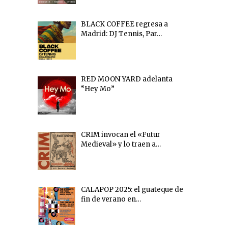
BLACK COFFEE regresa a
Madrid: DJ Tennis, Par…
RED MOON YARD adelanta
“Hey Mo”
CRIM invocan el «Futur
Medieval» y lo traen a…
CALAPOP 2025: el guateque de
fin de verano en…