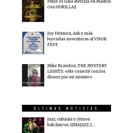
Pulse of Gaia aterriza en Madrid
con GORILLAZ
Joy Division, Ash y más
leyendas noventeras al VISOR
FEST
Mike Brandon, THE MYSTERY
LIGHTS: «Me conecté con los
dioses por un minuto»
ÚLTIMAS NOTICIAS
Jazz, cubanía y ritmos
balcánicos: IZNAJAZZ 2…