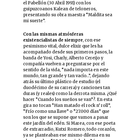
el Pabellón (30 Abril 1991) con los
guipuzcoanos Kalean de teloneros,
presentando su obra maestra “Maldita sea
mi suerte”.
Con las mismas atmósferas
existencialistas de siempre
, con ese
pesimismo vital, dulce elixir que les ha
acompañado desde sus primeros pasos, la
banda de Yosi, Charly, Alberto Cereijo y
compañía vuelven a preguntarse por el
sentido de la vida, “nada importa en este
mundo, tan grande y tan vacío…”, dejando
atrás su último plástico de estudio (el
duodécimo de su carrera) y canciones tan
duras (y reales) como la derrota misma. ¿Qué
hacer “Cuando los sueños se van”?. En esta
gira no tocan “Han matado el rock n’ roll”,
“Frío como una llave” o “27.000 días” que
son los que se supone que vamos a pasar
este jardín del edén. Si Marea, con ese poeta
de extrarradio, Kutxi Romero, todo corazón,
ya se planteaban ese mismo dilema en su