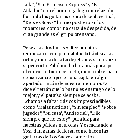
Lola”, “San Francisco Express” y “El
Afilador” con el himno gallego entrelazado,
llorando las guitarras como desenlace final,
“Dios es Suave”, himno postrero en los
monitores, como una carta de despedida, de
cuan grande es el grupo orensano.
Pese a las dos horas y diez minutos
(empezaron con puntualidad británica a las
ocho y media de la tarde) el show se nos hizo
súper corto. Faltó media hora más para que
el concierto fuera perfecto, inenarrable, para
conservar siempre en una cajita en algún
apartado rincón de nuestra memoria. Ya
dice el refrán que lo bueno es enemigo de lo
mejor, y el paraíso siempre se acaba.
Echamos a faltar clásicos imprescindibles
como “Malas noticias”, “Sin empleo”, “Pobre
jugador”, “Mi casa”, “Antisocial”, “Dile
siempre que no estoy”…pura luz para
nuestras pálidas neuronas. Y escuchando a
Yosi, dan ganas de llorar, como hacen las
guitarras de Los Suaves, lamento a