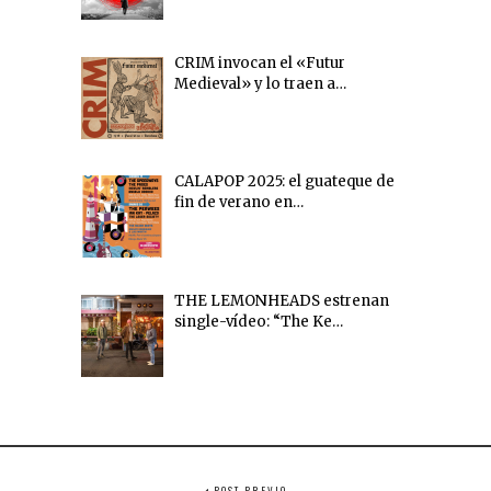
CRIM invocan el «Futur
Medieval» y lo traen a…
CALAPOP 2025: el guateque de
fin de verano en…
THE LEMONHEADS estrenan
single-vídeo: “The Ke…
POST PREVIO