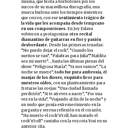
misma, que brota a borbotones por los
surcos de su maravillosa discografía, una
mueca burlona ante los tiempos siniestros
que corren, con ese
sentimiento trágico de
la vida que les acompaña desde temprano
en sus composiciones.
En Joy Eslava
volvieron a protagonizar
otro recital
diamantino de guitarras en flor y pasión
desbordante.
Desde las primeras tonadas:
“No puedo dejar el rock”, “Cuando los
sueños se van”, “Palabras para Julia”,“Maldita
sea mi suerte”…, hasta las últimas piezas del
show: “Peligrosa María”, “Ya nos vamos”, “La
noche se muere”,
todo fue pura ambrosía, el
manjar de los dioses, exquisito licor para
nuestros oídos,
con un planteamiento para
frotarse las orejas: “Una ciudad llamada
perdición”, “Si te atreves a nacer”, “Por una
vez en la vida”, “Viajando al fin de la noche” y
un nudo que ponía estremecimiento en la
garganta y serena reflexión en el corazón.
“Ha muerto el rock’n’roll, han matado el
rock’n’roll” cantaba con la voz rota Yosi en su
anterior cita.