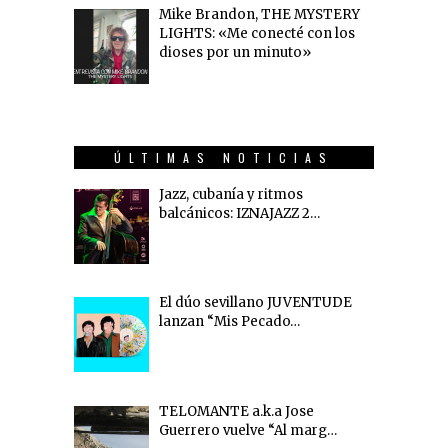
Mike Brandon, THE MYSTERY
LIGHTS: «Me conecté con los
dioses por un minuto»
ÚLTIMAS NOTICIAS
Jazz, cubanía y ritmos
balcánicos: IZNAJAZZ 2…
El dúo sevillano JUVENTUDE
lanzan “Mis Pecado…
TELOMANTE a.k.a Jose
Guerrero vuelve “Al marg…