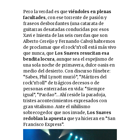
Pero la verdad es que
viéndoles en plenas
facultades
, con ese torrente de pasión y
fraseos desbordantes (una catarata de
guitarras desatadas conducidas por esos
Xavi e Iniesta de las seis cuerdas que son
Alberto Cereijo y Fernando Calvo) habremos
de proclamar que el rock’n’roll está más vivo
que nunca, que
Los Suaves resucitan esa
bendita locura
, aunque sea el espejismo de
una sola noche de primavera, dulce oasis en
medio del desierto. Con discurso fúnebre:
“Sabes, Phil Lynott murió”, “Mártires del
rock’n’roll” de trágicos decesos o de
personas enterradas en vida: “Siempre
igual”, “Pardao”… Ahí reside la paradoja,
tristes acontecimientos expresados con
gran vitalismo. Ante el nihilismo
sobrecogedor que nos invade,
Los Suaves
redoblan la apuesta
que ya hicieran en “San
Francisco Express”.