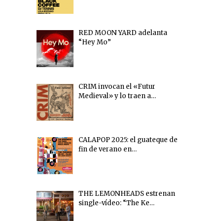
RED MOON YARD adelanta
“Hey Mo”
CRIM invocan el «Futur
Medieval» y lo traen a…
CALAPOP 2025: el guateque de
fin de verano en…
THE LEMONHEADS estrenan
single-vídeo: “The Ke…