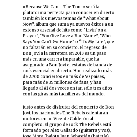
«Because We Can – The Tour» será la
plataforma perfecta para conocer en directo
también los nuevos temas de “What About
Now”, álbum que suma ya nuevos éxitos a un
extenso arsenal de hits como “Livin’ on a
Prayer”, “You Give Love a Bad Name”, “Who
Says You Can’t Go Home” o “It’s My Life”, que
no faltarán en su concierto. El regreso de
Bon Jovi a la carretera en 2013 es un paso
más en una carrera imparable, que ha
asegurado a Bon Jovi el estatus de banda de
rock esencial en directo. Han realizado más
de 2.700 conciertos en más de 50 países,
para más de 35 millones de fans, y han
llegado al #1 dos veces en tan sólo tres años
con las giras más taquilleras del mundo.
Justo antes de disfrutar del concierto de Bon
Jovi, los nacionales The Rebels calentaran
motores en un Vicente Calderón al
completo. El grupo de rock The Rebels está
formado por Alex Gallardo (guitarra y voz),
Jose Mora (bajo) y Juan Sebastián (batería).