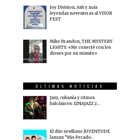
Joy Division, Ash y más
leyendas noventeras al VISOR
FEST
Mike Brandon, THE MYSTERY
LIGHTS: «Me conecté con los
dioses por un minuto»
ÚLTIMAS NOTICIAS
Jazz, cubanía y ritmos
balcánicos: IZNAJAZZ 2…
El dúo sevillano JUVENTUDE
lanzan “Mis Pecado…