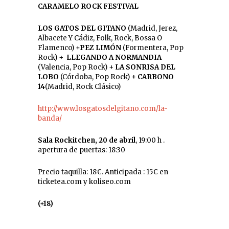
CARAMELO ROCK FESTIVAL
LOS GATOS DEL GITANO
(Madrid, Jerez,
Albacete Y Cádiz, Folk, Rock, Bossa O
Flamenco)
+PEZ LIMÓN
(Formentera, Pop
Rock) +
LLEGANDO A NORMANDIA
(Valencia, Pop Rock) +
LA SONRISA DEL
LOBO
(Córdoba, Pop Rock) +
CARBONO
14
(Madrid, Rock Clásico)
http://www.losgatosdelgitano.com/la-
banda/
Sala Rockitchen, 20 de abril
, 19:00 h .
apertura de puertas: 18:30
Precio taquilla: 18€. Anticipada : 15€ en
ticketea.com y koliseo.com
(+18)