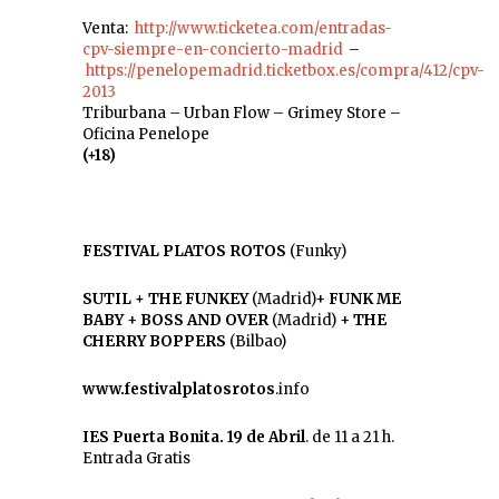
Venta:
http://www.ticketea.com/entradas-
cpv-siempre-en-concierto-madrid
–
https://penelopemadrid.ticketbox.es/compra/412/cpv-
2013
Triburbana – Urban Flow – Grimey Store –
Oficina Penelope
(+18)
FESTIVAL PLATOS ROTOS
(Funky)
SUTIL + THE FUNKEY
(Madrid)+
FUNK ME
BABY
+
BOSS AND OVER
(Madrid) +
THE
CHERRY BOPPERS
(Bilbao)
www.festivalplatosrotos
.info
IES Puerta Bonita. 19 de Abril
. de 11 a 21 h.
Entrada Gratis