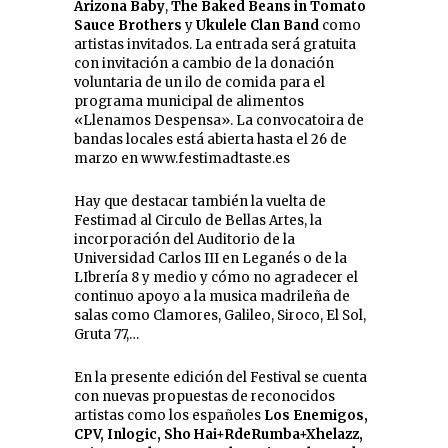
Arizona Baby
,
The Baked Beans in Tomato
Sauce Brothers
y
Ukulele Clan Band
como
artistas invitados. La entrada será gratuita
con invitación a cambio de la donación
voluntaria de un ilo de comida para el
programa municipal de alimentos
«Llenamos Despensa». La convocatoira de
bandas locales está abierta hasta el 26 de
marzo en www.festimadtaste.es
Hay que destacar también la vuelta de
Festimad al Circulo de Bellas Artes, la
incorporación del Auditorio de la
Universidad Carlos III en Leganés o de la
LIbrería 8 y medio y cómo no agradecer el
continuo apoyo a la musica madrileña de
salas como Clamores, Galileo, Siroco, El Sol,
Gruta 77,…
En la presente edición del Festival se cuenta
con nuevas propuestas de reconocidos
artistas como los españoles
Los Enemigos,
CPV, Inlogic, Sho Hai+RdeRumba+Xhelazz,