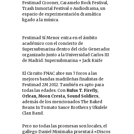
Festimad Crooner, Caramelo Rock Festival,
Trash Inmortal Festival o Audiodrama, un
espacio de experimentación dramática
ligado a la música.
Festimad Sí Menor entra en el ámbito
académico con el concierto de
Supersubmarina dentro del ciclo Generador
organizado junto a la Universidad Carlos III
de Madrid. Supersubmarina + Jack Knife
El Circuito FNAC abre sus 7 foros a las
mejores bandas madrileñas finalistas de
Festimad 2M 2012. También es apto para
todas las edades. Con
R
ufus T. Firefly,
Orlean, Moon Cresta, Sound Soldiers
,
además de los mencionados The Baked
Beans In Tomato Sauce Brothers y Ukulele
Clan Band.
Pero no todas las promesas son locales, el
gallego Daniel Minimalia prsentará «Discos