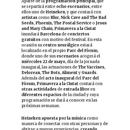
Aparte de la
programación principal
, que
se repartirá entre
ocho escenarios
, entre
ellos uno de
Heineken
, y que contará con
artistas
como
Blur
,
Nick Cave and The Bad
Seeds
,
Phoenix
,
The
Postal Service
o
Jesus
and Mary Chain
,
Primavera a la Ciutat
inundará
Barcelona
de
conciertos
gratuitos
con motivo del festival. En esta
ocasión su
centro neurálgico
estará
localizado en el propio
Parc del Fòrum
,
donde uno de sus
escenarios
acogerá el
miércoles 22 de mayo
, día de la jornada
inaugural, las actuaciones de
The Vaccines
,
Delorean
,
The Bots
,
Aliment
y
Guards
.
Además del
acto inaugural
del
Parc del
Fòrum
,
Primavera a la Ciutat
contará con
otras
actividades
de
entrada libre
en
diferentes espacios
de la ciudad y cuya
programación se dará a conocer en las
próximas semanas.
Heineken
apuesta por la música
como
manera de conectar con otras personas y de
abrirse a nuevas experiencias,
creando