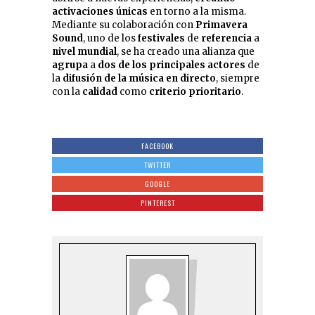
activaciones
únicas
en torno a la misma.
Mediante su colaboración con
Primavera
Sound
, uno de los
festivales
de
referencia
a
nivel mundial
, se ha creado una alianza que
agrupa
a
dos de los principales actores
de
la
difusión de la música en directo
, siempre
con la
calidad
como
criterio prioritario
.
FACEBOOK
TWITTER
GOOGLE
PINTEREST