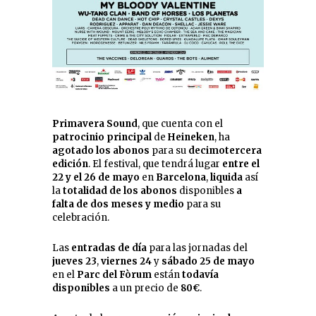
Primavera Sound
, que cuenta con el
patrocinio principal
de
Heineken
, ha
agotado los abonos
para su
decimotercera
edición
. El festival, que tendrá lugar
entre el
22 y el 26 de mayo
en
Barcelona
,
liquida
así
la
totalidad de los abonos
disponibles
a
falta de
dos meses y medio
para su
celebración.
Las
entradas de día
para las jornadas del
jueves 23
,
viernes 24
y
sábado 25 de mayo
en el
Parc
del Fòrum
están
todavía
disponibles
a un precio de
80€
.