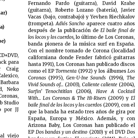
Fernando Pardo (guitarra), David Krahe
(guitarra), Roberto Lozano (batería), Javier
ar)
Vacas (bajo, contrabajo) y Yevhen Riechkalov
(trompeta).
Adiós Sancho
aparece cuatro años
a)
después de la publicación de
El baile final de
los locos y los cuerdos,
lo último de Los Coronas,
be)
banda pionera de la música surf en España.
Con el nombre tomado de Corona (localidad
(CD+DVD,
californiana donde Fender fabricó guitarras
ack para
hasta 1991), Los Coronas han publicado discos
r Craig
como el EP
Tormenta
(1992) y los álbumes
Los
exico,
Coronas
(1995),
Gen-U-Ine Sounds
(1996),
The
Barbara
Vivid Sounds of…
(2003),
Caliente caliente
(2004),
d, Neko
Surfin’ Tenochtitlan
(2006),
Have A Cocktail
oronas,
With… Los Coronas & The Hi-Risers
(2009) y
El
b Studio
baile final de los locos y los cuerdos
(2009), con el
o por JJ
que la banda ha estado tres años de gira por
España, Europa y México. Además, y con
Arizona Baby, Los Coronas han publicado el
EP
Dos bandas y un destino
(2010) y el DVD
Dos
l viejo