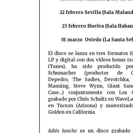
22 febrero Sevilla (Sala Maland
23 febrero Huelva (Sala Haban
01 marzo Oviedo (La Santa Se
El disco se lanza en tres formatos 
LP y digital con dos vídeos bonus tr
iTunes), ha sido producido po
Schumacher (productor de Cal
Depedro, The Sadies, Devotchka, 
Manning, Steve Wynn, Giant San
Case…) conjuntamente con Los C
grabado por Chris Schultz en WaveLa
en Tucson (Arizona) y masterizad
Golden en California.
Adiós Sancho
es un disco grabado a