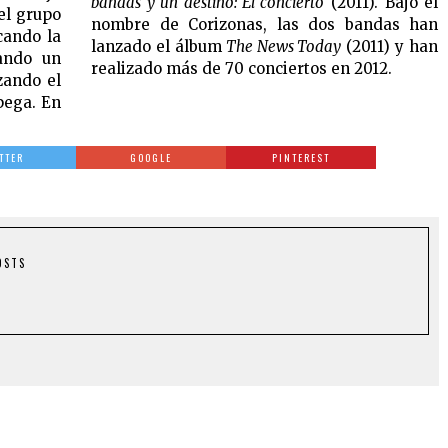
bandas y un destino: El concierto
(2011). Bajo el
 el grupo
nombre de Corizonas, las dos bandas han
cando la
lanzado el álbum
The News Today
(2011) y han
ando un
realizado más de 70 conciertos en 2012.
zando el
pega. En
TTER
GOOGLE
PINTEREST
OSTS