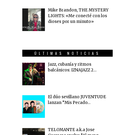
Mike Brandon, THE MYSTERY
LIGHTS: «Me conecté con los
dioses por un minuto»
ÚLTIMAS NOTICIAS
Jazz, cubanía y ritmos
balcánicos: IZNAJAZZ 2…
El dúo sevillano JUVENTUDE
lanzan “Mis Pecado…
TELOMANTE a.k.a Jose