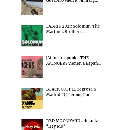
Guerrero vuelve “Al marg…
FABRIK 2025: Solomun, The
Martinez Brothers, …
¡Atención, punks! THE
AVENGERS vienen a Españ…
BLACK COFFEE regresa a
Madrid: DJ Tennis, Par…
RED MOON YARD adelanta
“Hey Mo”