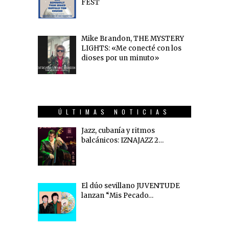
FEST
Mike Brandon, THE MYSTERY
LIGHTS: «Me conecté con los
dioses por un minuto»
ÚLTIMAS NOTICIAS
Jazz, cubanía y ritmos
balcánicos: IZNAJAZZ 2…
El dúo sevillano JUVENTUDE
lanzan “Mis Pecado…