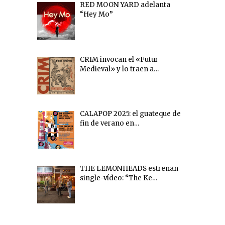
RED MOON YARD adelanta
“Hey Mo”
CRIM invocan el «Futur
Medieval» y lo traen a…
CALAPOP 2025: el guateque de
fin de verano en…
THE LEMONHEADS estrenan
single-vídeo: “The Ke…