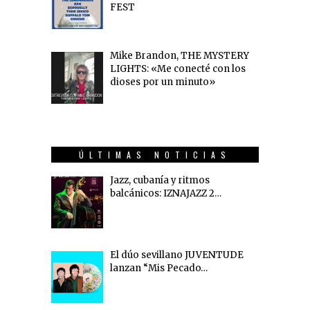
FEST
Mike Brandon, THE MYSTERY
LIGHTS: «Me conecté con los
dioses por un minuto»
ÚLTIMAS NOTICIAS
Jazz, cubanía y ritmos
balcánicos: IZNAJAZZ 2…
El dúo sevillano JUVENTUDE
lanzan “Mis Pecado…