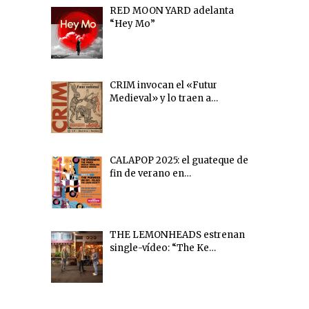
RED MOON YARD adelanta
“Hey Mo”
CRIM invocan el «Futur
Medieval» y lo traen a…
CALAPOP 2025: el guateque de
fin de verano en…
THE LEMONHEADS estrenan
single-vídeo: “The Ke…