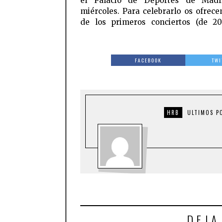
el Palacio de Deportes de Madr
miércoles. Para celebrarlo os ofrec
de los primeros conciertos (de 2
FACEBOOK
TWI
HRB
ULTIMOS P
DEJA