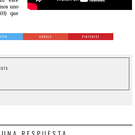
id este
emos uno
003) que
TTER
GOOGLE
PINTEREST
OSTS
 UNA RESPUESTA