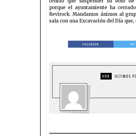
tenido que suspender su bolo de
porque el ayuntamiente ha cerrado
Revirock. Mandamos ánimos al grup
sala con una Excavación del Día que, 
FACEBOOK
TWI
HRB
ULTIMOS P