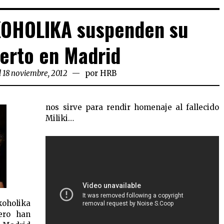
KOHOLIKA suspenden su
erto en Madrid
l 18 noviembre, 2012
por
HRB
nos sirve para rendir homenaje al fallecido
Miliki…
oholika
ero han