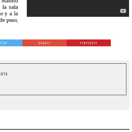
 Madrid
 la sala
o y a la
de paso,
TTER
GOOGLE
PINTEREST
OSTS