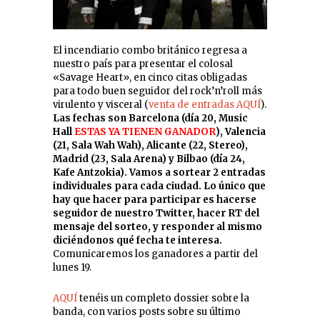
El incendiario combo británico regresa a
nuestro país para presentar el colosal
«Savage Heart», en cinco citas obligadas
para todo buen seguidor del rock’n’roll más
virulento y visceral (
venta de entradas AQUÍ
).
Las fechas son Barcelona (día 20, Music
Hall
ESTAS YA TIENEN GANADOR
), Valencia
(21, Sala Wah Wah), Alicante (22, Stereo),
Madrid (23, Sala Arena) y Bilbao (día 24,
Kafe Antzokia). Vamos a sortear 2 entradas
individuales para cada ciudad. Lo único que
hay que hacer para participar es hacerse
seguidor de nuestro Twitter, hacer RT del
mensaje del sorteo, y responder al mismo
diciéndonos qué fecha te interesa.
Comunicaremos los ganadores a partir del
lunes 19.
AQUÍ
tenéis un completo dossier sobre la
banda, con varios posts sobre su último