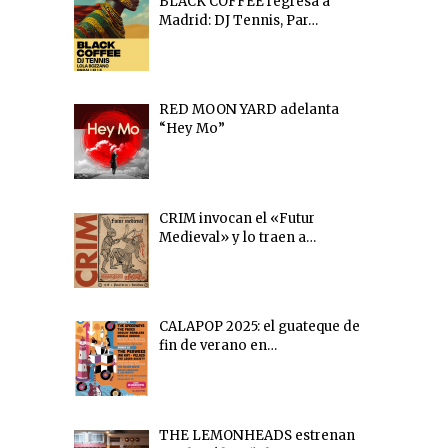
BLACK COFFEE regresa a
Madrid: DJ Tennis, Par…
RED MOON YARD adelanta
“Hey Mo”
CRIM invocan el «Futur
Medieval» y lo traen a…
CALAPOP 2025: el guateque de
fin de verano en…
THE LEMONHEADS estrenan