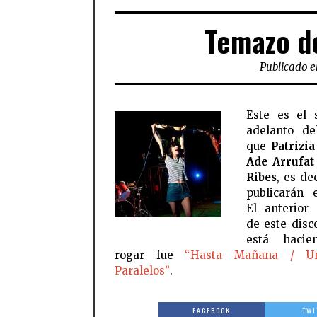
Temazo de
Publicado e
Este es el 
adelanto de
que
Patrizi
Ade Arrufat
Ribes
, es de
publicarán 
El anterior 
de este disc
está haci
rogar fue
“Hasta Mañana / Un
Paralelos”
.
FACEBOOK
TWI