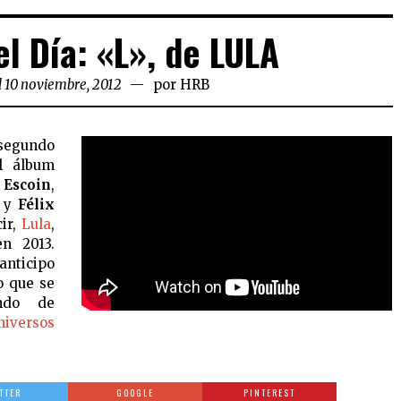
l Día: «L», de LULA
l 10 noviembre, 2012
por
HRB
segundo
l álbum
a Escoin
,
y
Félix
cir,
Lula
,
en 2013.
anticipo
o que se
endo de
iversos
TTER
GOOGLE
PINTEREST