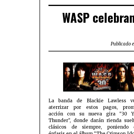
WASP celebran 
Publicado e
La banda de Blackie Lawless v
aterrizar por estos pagos, prom
acción con su nueva gira “30 Y
Thunder”, donde darán rienda suel
clásicos de siempre, poniendo e
énfasis en el álbum “The Crimson Idol