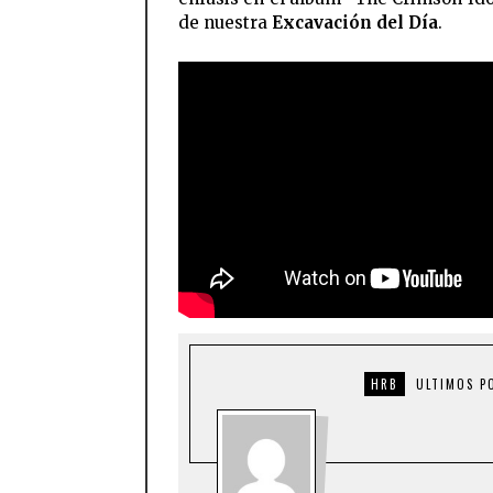
de nuestra
Excavación del Día
.
FACEBOOK
TWI
HRB
ULTIMOS P