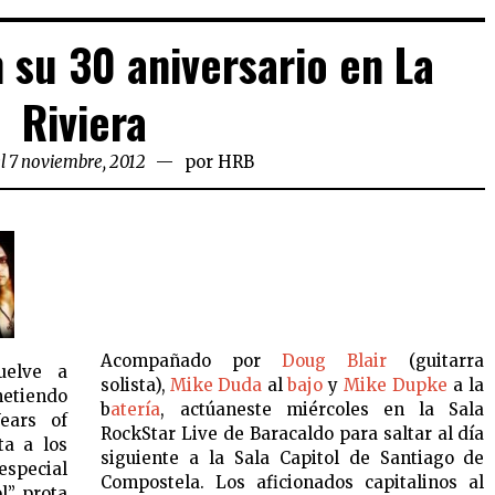
su 30 aniversario en La
Riviera
l 7 noviembre, 2012
por
HRB
Acompañado por
Doug Blair
(guitarra
uelve a
solista),
Mike Duda
al
bajo
y
Mike Dupke
a la
etiendo
b
atería
, actúaneste miércoles en la Sala
ears of
RockStar Live de Baracaldo para saltar al día
ta a los
siguiente a la Sala Capitol de Santiago de
special
Compostela. Los aficionados capitalinos al
”, prota