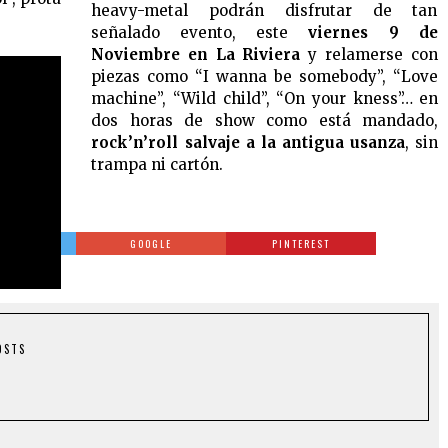
heavy-metal podrán disfrutar de tan
señalado evento, este
viernes 9 de
Noviembre en La Riviera
y relamerse con
piezas como “I wanna be somebody”, “Love
machine”, “Wild child”, “On your kness”… en
dos horas de show como está mandado,
rock’n’roll salvaje a la antigua usanza
, sin
trampa ni cartón.
TTER
GOOGLE
PINTEREST
OSTS