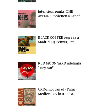
¡Atención, punks! THE
AVENGERS vienen a Españ…
BLACK COFFEE regresa a
Madrid: DJ Tennis, Par…
RED MOON YARD adelanta
“Hey Mo”
CRIM invocan el «Futur
Medieval» y lo traen a…