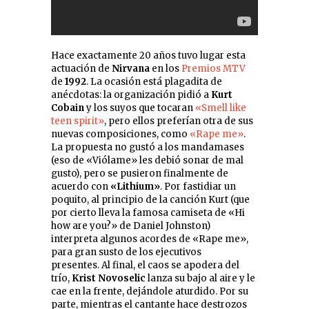
Hace exactamente 20 años tuvo lugar esta
actuación de
Nirvana
en los
Premios MTV
de
1992
. La ocasión está plagadita de
anécdotas: la organización pidió a
Kurt
Cobain
y los suyos que tocaran
«Smell like
teen spirit»
, pero ellos preferían otra de sus
nuevas composiciones, como
«Rape me»
.
La propuesta no gustó a los mandamases
(eso de «Viólame» les debió sonar de mal
gusto), pero se pusieron finalmente de
acuerdo con
«Lithium»
. Por fastidiar un
poquito, al principio de la canción Kurt (que
por cierto lleva la famosa camiseta de «Hi
how are you?» de Daniel Johnston)
interpreta algunos acordes de «Rape me»,
para gran susto de los ejecutivos
presentes.
Al final, el caos se apodera del
trío,
Krist Novoselic
lanza su bajo al aire y le
cae en la frente, dejándole aturdido. Por su
parte, mientras el cantante hace destrozos