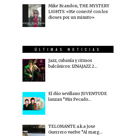
Mike Brandon, THE MYSTERY
LIGHTS: «Me conecté con los
dioses por un minuto»
ÚLTIMAS NOTICIAS
Jazz, cubanía y ritmos
balcánicos: IZNAJAZZ 2…
El dúo sevillano JUVENTUDE
lanzan “Mis Pecado…
TELOMANTE a.k.a Jose
Guerrero vuelve “Al marg…